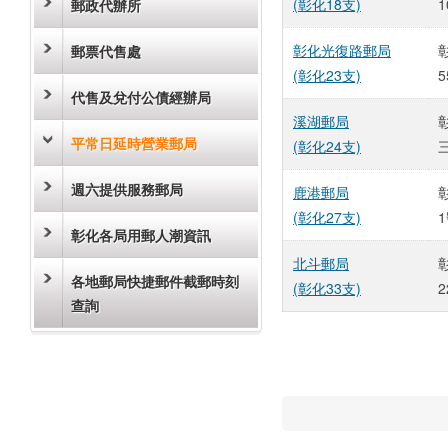
(彰化18支)
1
郵政代辦所
彰化光復路郵局
郵票代售處
(彰化23支)
5
代售及兌付公債經辦局
溪湖郵局
平常日延時營業郵局
(彰化24支)
週六提供服務郵局
鹿港郵局
(彰化27支)
彰化各局用郵人潮資訊
北斗郵局
各地郵局快捷郵件截郵時刻
(彰化33支)
2
查詢