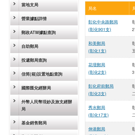
當地支局
局名
營業據點詳情
彰化中央路郵局
(彰化901支)
2
郵政ATM據點查詢
和美郵局
自助郵局
(彰化1支)
投遞郵局查詢
花壇郵局
(彰化2支)
3
信筒(箱)設置地點查詢
彰化府前郵局
國際匯兌經辦局
(彰化3支)
外幣人民幣現鈔及旅支經辦
秀水郵局
局
(彰化17支)
基金銷售郵局
伸港郵局