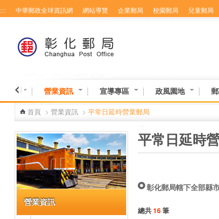
:::
中華郵政全球資訊網
網站導覽
企業郵局
校園郵局
兒童郵局
跳到主要內容區塊
務專區
營業資訊
宣導專區
政風園地
郵
首頁
>
營業資訊
>
平常日延時營業郵局
:::
:::
平常日延時
彰化郵局轄下全部縣
營業資訊
總共
16
筆