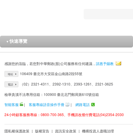
快速導覽
▼
感謝您的蒞臨，若您對中華郵政(股)公司服務有任何建議，
請惠予賜教
106409 臺北市大安區金山南路2段55號
地址
（02）2321-4311、2392-1310、2393-1261、2321-3625
電話
檢舉貪瀆不法專用信箱：100900 臺北北門郵局第610號信箱
智能客服
|
客服專線語音操作手冊
|
網路電話
24小時顧客服務專線：0800-700-365、手機請改撥付費電話(04)2354-2030
隱私權保護政策
|
版權宣告
|
資訊安全政策
|
機構投資人盡職治理