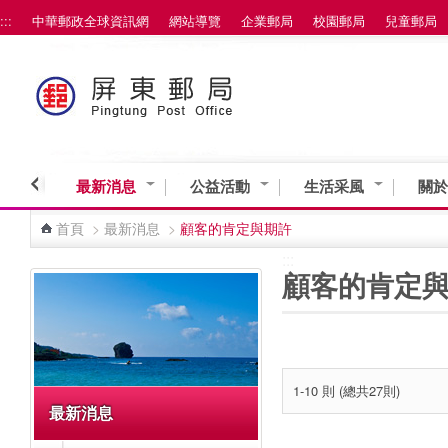
:::
中華郵政全球資訊網
網站導覽
企業郵局
校園郵局
兒童郵局
跳到主要內容區塊
最新消息
公益活動
生活采風
關於
首頁
>
最新消息
>
顧客的肯定與期許
:::
:::
顧客的肯定
1-10 則 (總共27則)
最新消息