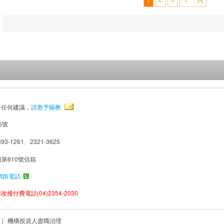
有任何建議，
請惠予賜教
5號
93-1261、2321-3625
局第610號信箱
網路電話
撥付費電話(04)2354-2030
|
機構投資人盡職治理