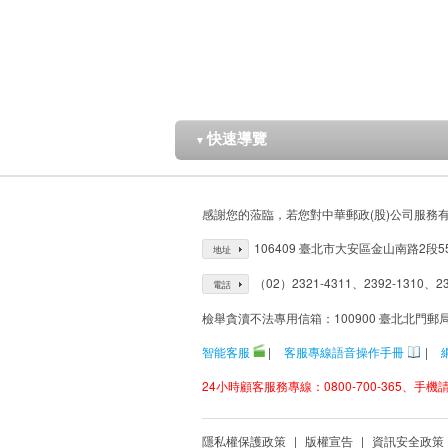
快速導覽
▼
感謝您的蒞臨，若您對中華郵政(股)公司服務
106409 臺北市大安區金山南路2段5
地址
（02）2321-4311、2392-1310、23
電話
檢舉貪瀆不法專用信箱：100900 臺北北門郵
智能客服
|
客服專線語音操作手冊
|
24小時顧客服務專線：0800-700-365、手機請改
隱私權保護政策
|
版權宣告
|
資訊安全政策