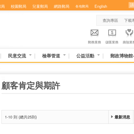
郵局
校園郵局
兒童郵局
網路郵局
English
各地郵局
查詢專區
下載
郵務業務
儲匯業務
壽險業
民意交流
檢舉管道
公益活動
郵政博物館
許
:::
顧客肯定與期許
1-10 則 (總共25則)
最新消息