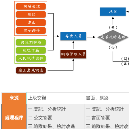
來源
上級交辦
書面、網路
一
.
登記、分析統計
一
.
登記、分析統計
處理程序
二
.
公文答覆
二
.
書面答覆
三
.
追蹤結果、檢討改進
三
.
追蹤結果、檢討改