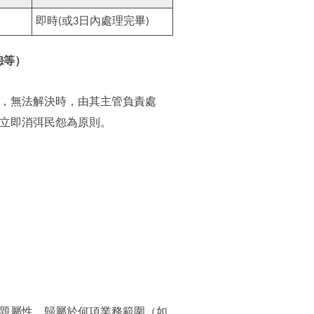
即時
(
或
3
日內處理完畢
)
怨等）
，無法解決時，由其主管負責處
立即消弭民怨為原則。
題屬性，歸屬於何項業務範圍（如