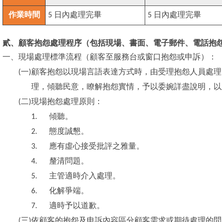
作業時間
5
日內處理完畢
5
日內處理完畢
貳、顧客抱怨處理程序（包括現場、書面、電子郵件、電話抱
一、
現場處理標準流程（顧客至服務台或窗口抱怨或申訴）：
(
一
)
顧客抱怨以現場言語表達方式時，由受理抱怨人員處理
理，傾聽民意，瞭解抱怨實情，予以委婉詳盡說明，以
(
二
)
現場抱怨處理原則：
1.
傾聽。
2.
態度誠懇。
3.
應有虛心接受批評之雅量。
4.
釐清問題。
5.
主管適時介入處理。
6.
化解爭端。
7.
適時予以道歉。
(
三
)
依顧客的抱怨及申訴內容區分顧客需求或期待處理的問