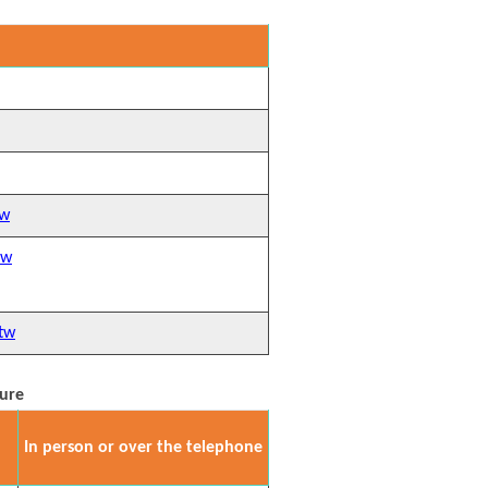
tw
tw
tw
ure
In person or over the telephone