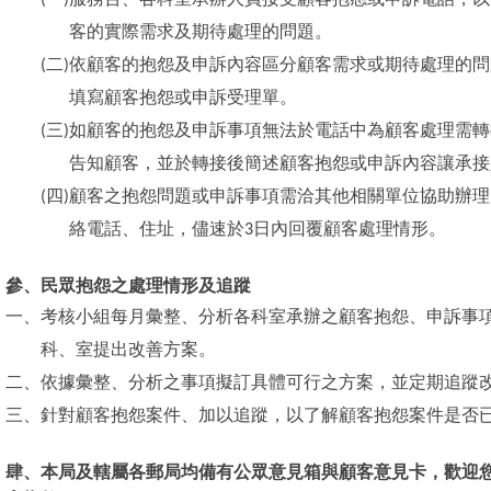
(
一
)
服務台、各科室承辦人員接受顧客抱怨或申訴電話，以
客的實際需求及期待處理的問題。
(
二
)
依顧客的抱怨及申訴內容區分顧客需求或期待處理的問
填寫顧客抱怨或申訴受理單。
(
三
)
如顧客的抱怨及申訴事項無法於電話中為顧客處理需轉
告知顧客，並於轉接後簡述顧客抱怨或申訴內容讓承接
(
四
)
顧客之抱怨問題或申訴事項需洽其他相關單位協助辦理
絡電話、住址，儘速於
3
日內回覆顧客處理情形。
參、民眾抱怨之處理情形及追蹤
一、
考核小組每月彙整、分析各科室承辦之顧客抱怨、申訴事
科、室提出改善方案。
二、
依據彙整、分析之事項擬訂具體可行之方案，並定期追蹤
三、
針對顧客抱怨案件、加以追蹤，以了解顧客抱怨案件是否
肆、本局及轄屬各郵局均備有公眾意見箱與顧客意見卡，歡迎