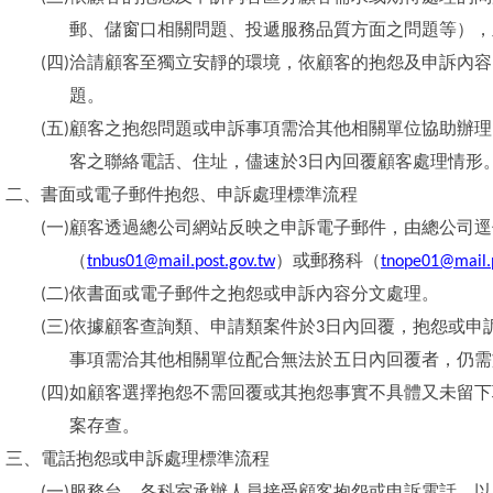
郵、儲窗口相關問題、投遞服務品質方面之問題等），
(
四
)
洽請顧客至獨立安靜的環境，依顧客的抱怨及申訴內容
題。
(
五
)
顧客之抱怨問題或申訴事項需洽其他相關單位協助辦理
客之聯絡電話、住址，儘速於
3
日內回覆顧客處理情形
二、
書面或電子郵件抱怨、申訴處理標準流程
(
一
)
顧客透過總公司網站反映之申訴電子郵件，由總公司逕
（
tnbus01@mail.post.gov.tw
）或郵務科（
tnope01@mail.p
(
二
)
依書面或電子郵件之抱怨或申訴內容分文處理。
(
三
)
依據顧客查詢類、申請類案件於
3
日內回覆，抱怨或申
事項需洽其他相關單位配合無法於五日內回覆者，仍需
(
四
)
如顧客選擇抱怨不需回覆或其抱怨事實不具體又未留下
案存查。
三、
電話抱怨或申訴處理標準流程