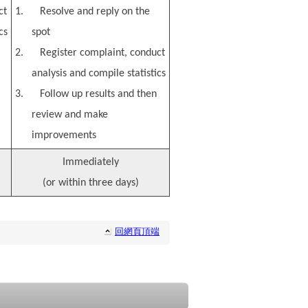
ct
1.
Resolve and reply on the
cs
spot
2.
Register complaint, conduct
analysis and compile statistics
3.
Follow up results and then
review and make
improvements
Immediately
(or within three days)
回網頁頂端