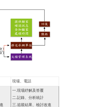
現場、電話
一
.
現場紓解及答覆
二
.
記錄、分析統計
進
三
.
追蹤結果、檢討改進