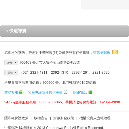
快速導覽
▼
感謝您的蒞臨，若您對中華郵政(股)公司服務有任何建議，
請惠予賜教
106409 臺北市大安區金山南路2段55號
地址
（02）2321-4311、2392-1310、2393-1261、2321-3625
電話
檢舉貪瀆不法專用信箱：100900 臺北北門郵局第610號信箱
智能客服
|
客服專線語音操作手冊
|
網路電話
24小時顧客服務專線：0800-700-365、手機請改撥付費電話(04)2354-2030
隱私權保護政策
|
版權宣告
|
資訊安全政策
|
機構投資人盡職治理
中華郵政 版權所有 © 2013 Chunghwa Post All Rights Reserved.