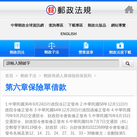
跳到主要內容區塊
中華郵政全球資訊網
|
查詢專區
|
下載專區
|
郵政出版品
|
網站導覽
|
ENGLISH
郵政四法
郵政子法
營業規章
郵政法規下載
首頁
>
郵政子法
>
郵政簡易人壽保險投保規則
>
第六章保險單借款
1.中華民國36年9月24日行政院令訂定發布 2.中華民國58年12月11日行
政院令修正發布 3.中華民國64年12月20日行政院函修正發布 4.中華民國
70年9月25日交通部令、財政部令會銜修正發布 5.中華民國76年6月15日
交通部令、財政部令會銜修正發布 6.中華民國81年7月7日交通部（81）
交郵發字第8119號令、財政部（81）台財保第810222689號令會銜修正
發布名稱及第12、14、21、24、27、31、33～38條條文；並刪除第5、