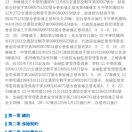
13、39條條文7.中華民國90年11月8日交通部交郵字第00067號令、財政
部台財保字第0900751202號令會銜修正發布第4條條文 8.中華民國91年
12月27日交通部交郵發字第091B000158號令、財政部台財保字第
0910751743號令會銜修正發布全文29條；並自發布日施行 9.中華民國96
中華
年6月29日交通部交郵字第0960085024號令、行政院金融監督管理委員
會金管保三字第09600087831號令會銜修正發布第2、3、6～8、19、
25、26、29條條文；刪除第13條條文；並自發布日施行 10.中華民國98
年6月15日交通部交郵字第0980085023號令、行政院金融監督管理委員
會金管保理字第09800078031號令會銜修正發布第2、3、7、8、19、25
條條文；中華民國101年6月25日行政院院臺規字第1010134960號公告第
3條第3項、第26條第2項所列屬「行政院金融監督管理委員會」之權責事
項，自101年7月1日起改由「金融監督管理委員會」管轄 11.中華民國
106年11月21日交通部交郵字第10650133471號令、金融監督管理委員會
金管保壽字第10600101672號令會銜修正發布第3、5、26、27條條文 12.
中華民國109年8月11日交通部交郵字第10900195731號令、金融監督管
理委員會金管保壽字第10901414071號令會銜修正發布第4、7、8、22、
23條條文 13.中華民國114年11月14日交通部交產字第11450133902號
令、金融監督管理委員會金管保壽字第11401494761號令會銜修正發布
全文58條；除第4、28～57條自115年1月1日施行外，自發布日施行
第一章 總則
第二章 保險契約