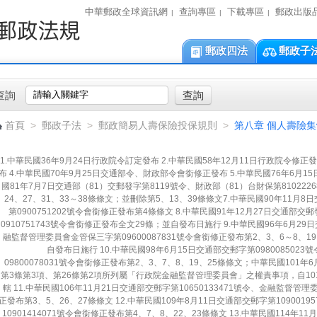
中華郵政全球資訊網
查詢專區
下載專區
郵政出版
|
|
|
郵政四法
郵政子
查詢
首頁
>
郵政子法
>
郵政簡易人壽保險投保規則
>
第八章 個人壽險
1.中華民國36年9月24日行政院令訂定發布 2.中華民國58年12月11日行政院令修正發
布 4.中華民國70年9月25日交通部令、財政部令會銜修正發布 5.中華民國76年6月1
國81年7月7日交通部（81）交郵發字第8119號令、財政部（81）台財保第810222
24、27、31、33～38條條文；並刪除第5、13、39條條文7.中華民國90年11月
第0900751202號令會銜修正發布第4條條文 8.中華民國91年12月27日交通部交
0910751743號令會銜修正發布全文29條；並自發布日施行 9.中華民國96年6月29
融監督管理委員會金管保三字第09600087831號令會銜修正發布第2、3、6～8、1
自發布日施行 10.中華民國98年6月15日交通部交郵字第09800850
09800078031號令會銜修正發布第2、3、7、8、19、25條條文；中華民國101年6
第3條第3項、第26條第2項所列屬「行政院金融監督管理委員會」之權責事項，自1
轄 11.中華民國106年11月21日交通部交郵字第10650133471號令、金融監督管理
正發布第3、5、26、27條條文 12.中華民國109年8月11日交通部交郵字第10900
10901414071號令會銜修正發布第4、7、8、22、23條條文 13.中華民國114年11