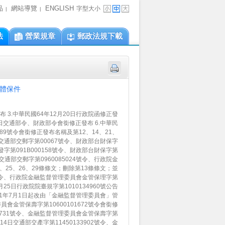
品
網站導覽
ENGLISH
字型大小
|
|
法
營業規章
郵政法規下載
集體保件
布 3.中華民國64年12月20日行政院函修正發
5日交通部令、財政部令會銜修正發布 6.中華民
689號令會銜修正發布名稱及第12、14、21、
8日交通部交郵字第00067號令、財政部台財保字
郵發字第091B000158號令、財政部台財保字第
日交通部交郵字第0960085024號令、行政院金
9、25、26、29條條文；刪除第13條條文；並
23號令、行政院金融監督管理委員會金管保理字第
月25日行政院院臺規字第1010134960號公告
01年7月1日起改由「金融監督管理委員會」管
委員會金管保壽字第10600101672號令會銜修
195731號令、金融監督管理委員會金管保壽字第
月14日交通部交產字第11450133902號令、金