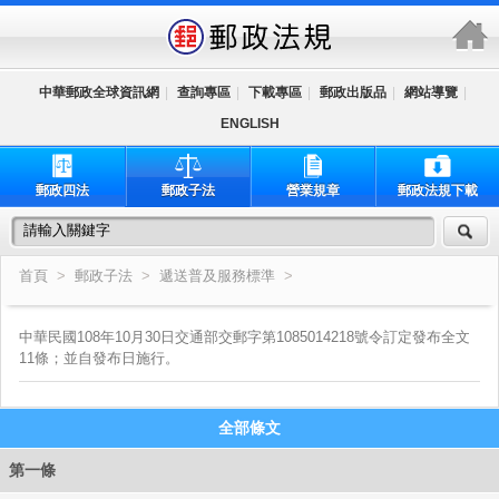
跳到主要內容區塊
中華郵政全球資訊網
|
查詢專區
|
下載專區
|
郵政出版品
|
網站導覽
|
ENGLISH
郵政四法
郵政子法
營業規章
郵政法規下載
首頁
>
郵政子法
>
遞送普及服務標準
>
中華民國108年10月30日交通部交郵字第1085014218號令訂定發布全文
11條；並自發布日施行。
全部條文
第一條