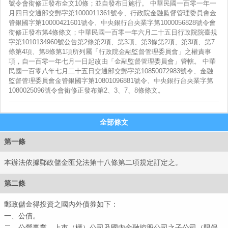
號令會銜修正發布全文10條；並自發布日施行。 中華民國一百零一年一
月四日交通部交郵字第1000011361號令、行政院金融監督管理委員會金
管銀國字第10000421601號令、中央銀行台央業字第1000056828號令會
銜修正發布第4條條文；中華民國一百零一年六月二十五日行政院院臺規
中華
字第1010134960號公告第2條第2項、第3項、第3條第2項、第3項、第7
條第4項、第8條第1項所列屬「行政院金融監督管理委員會」之權責事
項，自一百零一年七月一日起改由「金融監督管理委員會」管轄。 中華
民國一百零八年七月二十五日交通部交郵字第10850072983號令、金融
監督管理委員會金管銀國字第10801096881號令、中央銀行台央業字第
1080025096號令會銜修正發布第2、3、7、8條條文。
全部條文
第一條
本辦法依據郵政儲金匯兌法第十八條第二項規定訂定之。
第二條
郵政儲金得投資之國內外債券如下：
一、公債。
二、公營事業、上市（櫃）公司及國內金融控股公司之子公司（限保