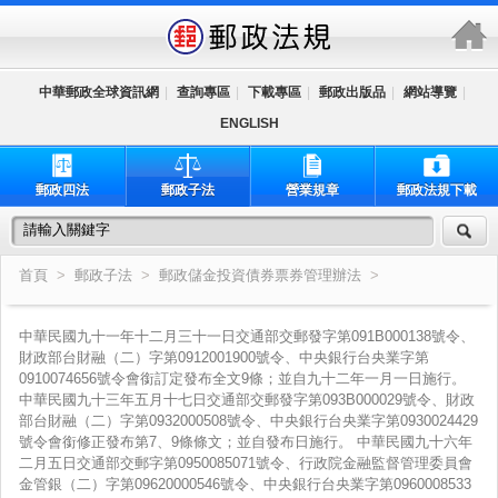
跳到主要內容區塊
中華郵政全球資訊網
|
查詢專區
|
下載專區
|
郵政出版品
|
網站導覽
|
ENGLISH
郵政四法
郵政子法
營業規章
郵政法規下載
首頁
>
郵政子法
>
郵政儲金投資債券票券管理辦法
>
中華民國九十一年十二月三十一日交通部交郵發字第091B000138號令、
財政部台財融（二）字第0912001900號令、中央銀行台央業字第
0910074656號令會銜訂定發布全文9條；並自九十二年一月一日施行。
中華民國九十三年五月十七日交通部交郵發字第093B000029號令、財政
部台財融（二）字第0932000508號令、中央銀行台央業字第0930024429
號令會銜修正發布第7、9條條文；並自發布日施行。 中華民國九十六年
二月五日交通部交郵字第0950085071號令、行政院金融監督管理委員會
金管銀（二）字第09620000546號令、中央銀行台央業字第0960008533