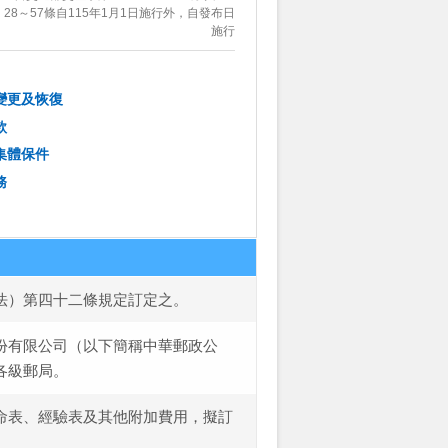
28～57條自115年1月1日施行外，自發布日
施行
變更及恢復
款
集體保件
務
法）第四十二條規定訂定之。
份有限公司（以下簡稱中華郵政公
各級郵局。
命表、經驗表及其他附加費用，擬訂