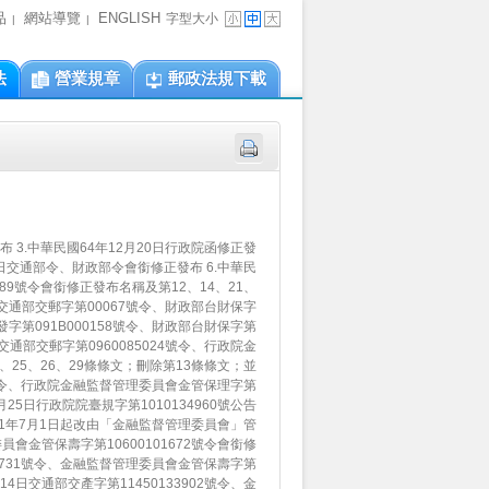
品
網站導覽
ENGLISH
字型大小
|
|
法
營業規章
郵政法規下載
布 3.中華民國64年12月20日行政院函修正發
5日交通部令、財政部令會銜修正發布 6.中華民
689號令會銜修正發布名稱及第12、14、21、
8日交通部交郵字第00067號令、財政部台財保字
郵發字第091B000158號令、財政部台財保字第
日交通部交郵字第0960085024號令、行政院金
9、25、26、29條條文；刪除第13條條文；並
23號令、行政院金融監督管理委員會金管保理字第
月25日行政院院臺規字第1010134960號公告
01年7月1日起改由「金融監督管理委員會」管
委員會金管保壽字第10600101672號令會銜修
195731號令、金融監督管理委員會金管保壽字第
月14日交通部交產字第11450133902號令、金