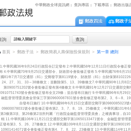
中華郵政全球資訊網
查詢專區
下載專區
郵政出版
|
|
|
郵政四法
郵政子
查詢
首頁
>
郵政子法
>
郵政簡易人壽保險投保規則
>
第一章 總則
1.中華民國36年9月24日行政院令訂定發布 2.中華民國58年12月11日行政院令修正發
布 4.中華民國70年9月25日交通部令、財政部令會銜修正發布 5.中華民國76年6月1
國81年7月7日交通部（81）交郵發字第8119號令、財政部（81）台財保第810222
24、27、31、33～38條條文；並刪除第5、13、39條條文7.中華民國90年11月
第0900751202號令會銜修正發布第4條條文 8.中華民國91年12月27日交通部交
0910751743號令會銜修正發布全文29條；並自發布日施行 9.中華民國96年6月29
融監督管理委員會金管保三字第09600087831號令會銜修正發布第2、3、6～8、1
自發布日施行 10.中華民國98年6月15日交通部交郵字第09800850
09800078031號令會銜修正發布第2、3、7、8、19、25條條文；中華民國101年6
第3條第3項、第26條第2項所列屬「行政院金融監督管理委員會」之權責事項，自1
轄 11.中華民國106年11月21日交通部交郵字第10650133471號令、金融監督管理
正發布第3、5、26、27條條文 12.中華民國109年8月11日交通部交郵字第10900
10901414071號令會銜修正發布第4、7、8、22、23條條文 13.中華民國114年11