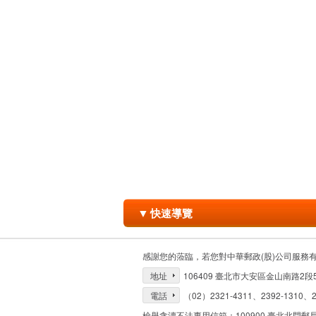
▼
快速導覽
感謝您的蒞臨，若您對中華郵政(股)公司服務
地址
106409 臺北市大安區金山南路2段
電話
（02）2321-4311、2392-1310、2
檢舉貪瀆不法專用信箱：100900 臺北北門郵