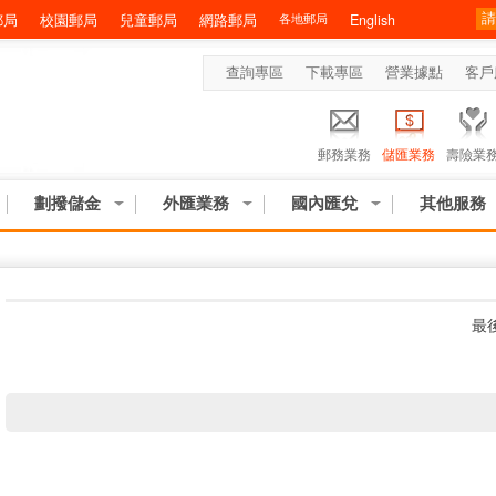
郵局
校園郵局
兒童郵局
網路郵局
各地郵局
English
查詢專區
下載專區
營業據點
客戶
郵務業務
儲匯業務
壽險業
劃撥儲金
外匯業務
國內匯兌
其他服務
:::
最後