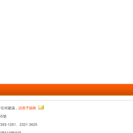
有任何建議，
請惠予賜教
55號
393-1261、2321-3625
局第610號信箱