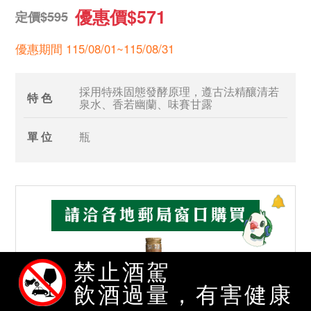
優惠價$571
定價$595
優惠期間 115/08/01~115/08/31
採用特殊固態發酵原理，遵古法精釀清若
特 色
泉水、香若幽蘭、味賽甘露
單 位
瓶
禁止酒駕
飲酒過量，有害健康