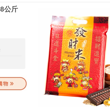
8公斤
證