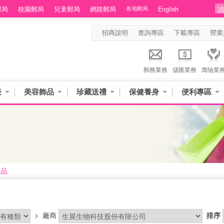
郵局
校園郵局
兒童郵局
網路郵局
各地郵局
English
招商說明
查詢專區
下載專區
營業
郵務業務
儲匯業務
壽險業
表
美容飾品
珍藏送禮
保健養身
便利專區
商品
>
廠商
排序