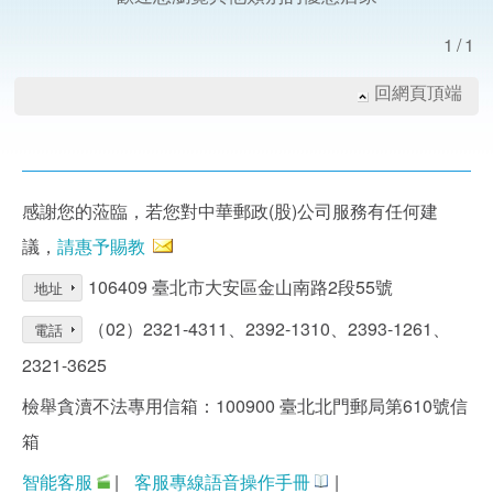
1/1
回網頁頂端
感謝您的蒞臨，若您對中華郵政(股)公司服務有任何建
議，
請惠予賜教
106409 臺北市大安區金山南路2段55號
地址
（02）2321-4311、2392-1310、2393-1261、
電話
2321-3625
檢舉貪瀆不法專用信箱：100900 臺北北門郵局第610號信
箱
智能客服
|
客服專線語音操作手冊
|