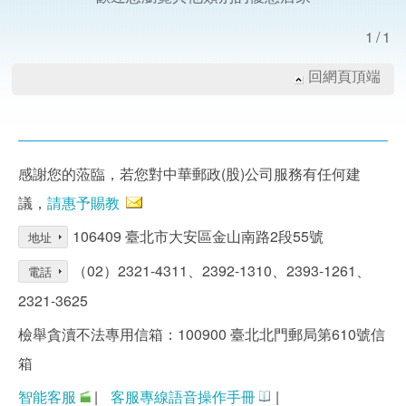
1/1
回網頁頂端
感謝您的蒞臨，若您對中華郵政(股)公司服務有任何建
議，
請惠予賜教
106409 臺北市大安區金山南路2段55號
地址
（02）2321-4311、2392-1310、2393-1261、
電話
2321-3625
檢舉貪瀆不法專用信箱：100900 臺北北門郵局第610號信
箱
智能客服
|
客服專線語音操作手冊
|