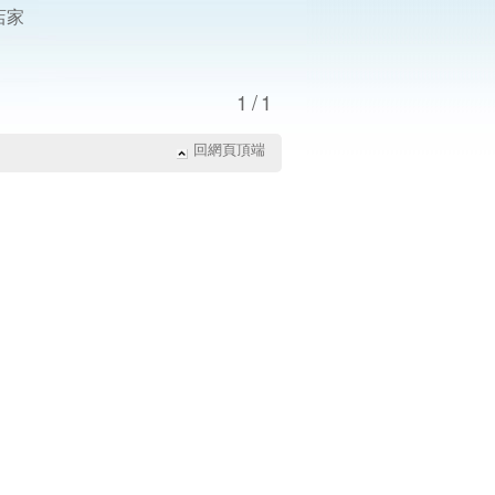
店家
1/1
回網頁頂端