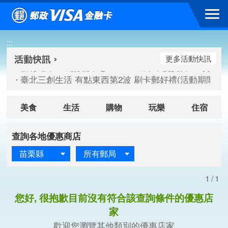
跳到主要內容區塊
新竹遠東巨城購物中心 2026巨城年中慶夏日BIG好刷(活動期間：
:::
臺北三創生活 有點東西第2波 刷卡郵好禮(活動期間：115/08/
桃園大江國際購物中心 好饗去大江檔期(活動期間：115/08/01
更多活動快訊
新竹遠東巨城購物中心 2026巨城年中慶夏日BIG好刷(活動期間：
臺北三創生活 有點東西第2波 刷卡郵好禮(活動期間：115/08/
桃園大江國際購物中心 好饗去大江檔期(活動期間：115/08/01
美食
生活
購物
玩樂
住宿
查詢各地優惠商店
苗栗縣
所有郵局
1/1
您好, 很抱歉目前沒有符合該查詢條件的優惠店
家
歡迎您瀏覽其他類別的優惠店家