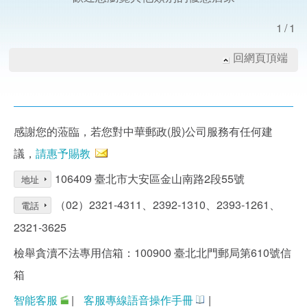
1/1
回網頁頂端
感謝您的蒞臨，若您對中華郵政(股)公司服務有任何建
議，
請惠予賜教
106409 臺北市大安區金山南路2段55號
地址
（02）2321-4311、2392-1310、2393-1261、
電話
2321-3625
檢舉貪瀆不法專用信箱：100900 臺北北門郵局第610號信
箱
智能客服
|
客服專線語音操作手冊
|