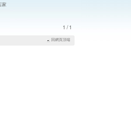
店家
1/1
回網頁頂端