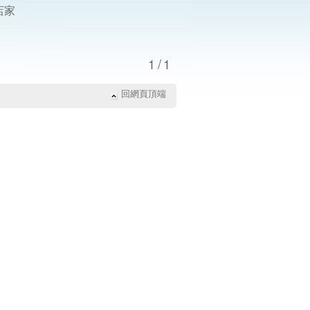
店家
1/1
回網頁頂端