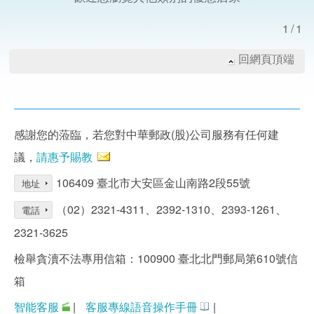
1/1
回網頁頂端
感謝您的蒞臨，若您對中華郵政(股)公司服務有任何建
議，
請惠予賜教
106409 臺北市大安區金山南路2段55號
地址
（02）2321-4311、2392-1310、2393-1261、
電話
2321-3625
檢舉貪瀆不法專用信箱：100900 臺北北門郵局第610號信
箱
智能客服
|
客服專線語音操作手冊
|