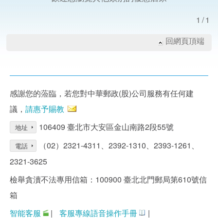
1/1
回網頁頂端
感謝您的蒞臨，若您對中華郵政(股)公司服務有任何建
議，
請惠予賜教
106409 臺北市大安區金山南路2段55號
地址
（02）2321-4311、2392-1310、2393-1261、
電話
2321-3625
檢舉貪瀆不法專用信箱：100900 臺北北門郵局第610號信
箱
智能客服
|
客服專線語音操作手冊
|