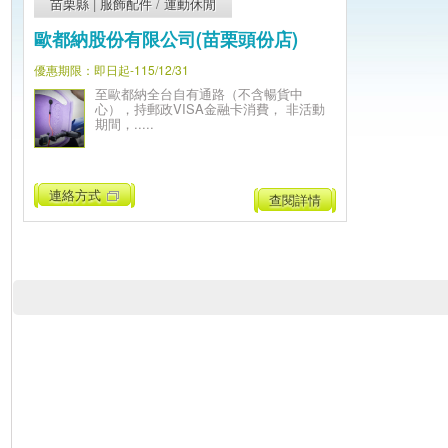
苗栗縣
|
服飾配件
/
運動休閒
歐都納股份有限公司(苗栗頭份店)
優惠期限：即日起-115/12/31
至歐都納全台自有通路（不含暢貨中
心），持郵政VISA金融卡消費， 非活動
期間，.....
連絡方式
查閱詳情