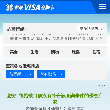
跳到主要內容區塊
新竹遠東巨城購物中心 2026巨城年中慶夏日BIG好刷(活動期間：
:::
臺北三創生活 有點東西第2波 刷卡郵好禮(活動期間：115/08/
桃園大江國際購物中心 好饗去大江檔期(活動期間：115/08/01
更多活動快訊
新竹遠東巨城購物中心 2026巨城年中慶夏日BIG好刷(活動期間：
臺北三創生活 有點東西第2波 刷卡郵好禮(活動期間：115/08/
桃園大江國際購物中心 好饗去大江檔期(活動期間：115/08/01
美食
生活
購物
玩樂
住宿
查詢各地優惠商店
苗栗縣
所有郵局
1/1
您好, 很抱歉目前沒有符合該查詢條件的優惠店
家
歡迎您瀏覽其他類別的優惠店家