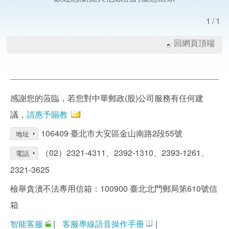
1/1
回網頁頂端
感謝您的蒞臨，若您對中華郵政(股)公司服務有任何建
議，
請惠予賜教
106409 臺北市大安區金山南路2段55號
地址
（02）2321-4311、2392-1310、2393-1261、
電話
2321-3625
檢舉貪瀆不法專用信箱：100900 臺北北門郵局第610號信
箱
智能客服
|
客服專線語音操作手冊
|