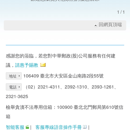
1/1
回網頁頂端
感謝您的蒞臨，若您對中華郵政(股)公司服務有任何建
議，
請惠予賜教
106409 臺北市大安區金山南路2段55號
地址
（02）2321-4311、2392-1310、2393-1261、
電話
2321-3625
檢舉貪瀆不法專用信箱：100900 臺北北門郵局第610號信
箱
智能客服
|
客服專線語音操作手冊
|