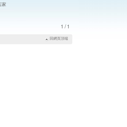
店家
1/1
回網頁頂端