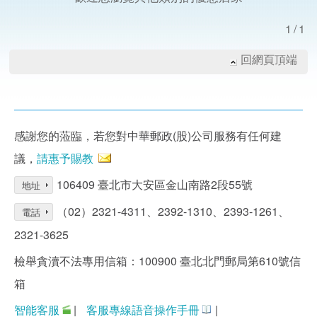
1/1
回網頁頂端
感謝您的蒞臨，若您對中華郵政(股)公司服務有任何建
議，
請惠予賜教
106409 臺北市大安區金山南路2段55號
地址
（02）2321-4311、2392-1310、2393-1261、
電話
2321-3625
檢舉貪瀆不法專用信箱：100900 臺北北門郵局第610號信
箱
智能客服
|
客服專線語音操作手冊
|