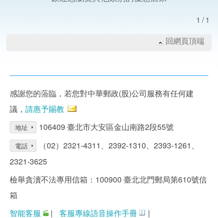
1/1
回網頁頂端
感謝您的蒞臨，若您對中華郵政(股)公司服務有任何建
議，
請惠予賜教
106409 臺北市大安區金山南路2段55號
地址
（02）2321-4311、2392-1310、2393-1261、
電話
2321-3625
檢舉貪瀆不法專用信箱：100900 臺北北門郵局第610號信
箱
智能客服
|
客服專線語音操作手冊
|