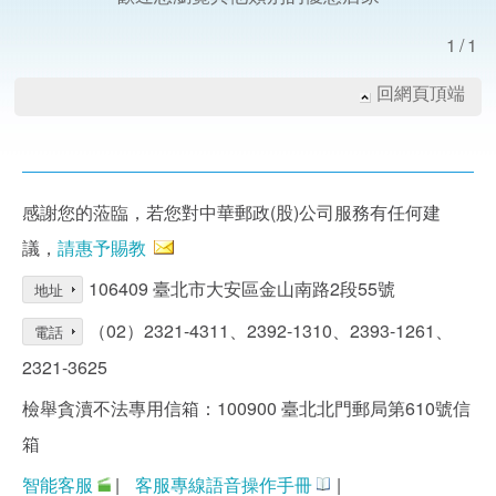
1/1
回網頁頂端
感謝您的蒞臨，若您對中華郵政(股)公司服務有任何建
議，
請惠予賜教
106409 臺北市大安區金山南路2段55號
地址
（02）2321-4311、2392-1310、2393-1261、
電話
2321-3625
檢舉貪瀆不法專用信箱：100900 臺北北門郵局第610號信
箱
智能客服
|
客服專線語音操作手冊
|