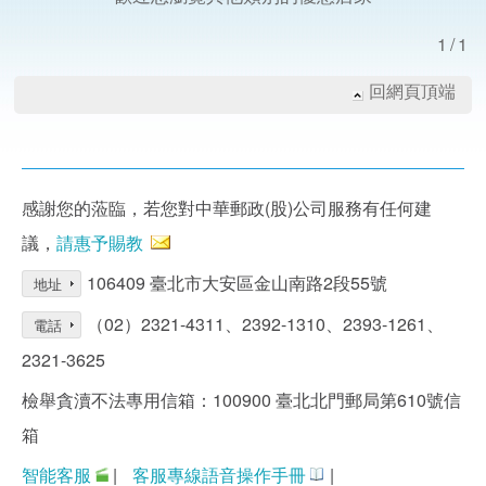
1/1
回網頁頂端
感謝您的蒞臨，若您對中華郵政(股)公司服務有任何建
議，
請惠予賜教
106409 臺北市大安區金山南路2段55號
地址
（02）2321-4311、2392-1310、2393-1261、
電話
2321-3625
檢舉貪瀆不法專用信箱：100900 臺北北門郵局第610號信
箱
智能客服
|
客服專線語音操作手冊
|