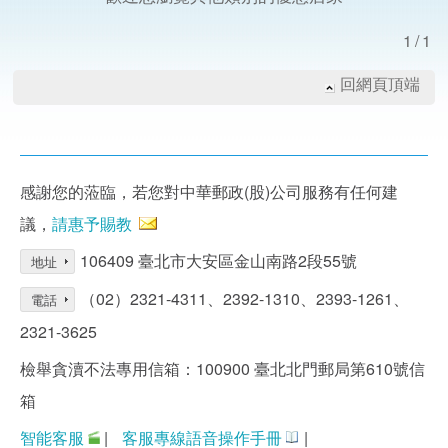
1/1
回網頁頂端
感謝您的蒞臨，若您對中華郵政(股)公司服務有任何建
議，
請惠予賜教
106409 臺北市大安區金山南路2段55號
地址
（02）2321-4311、2392-1310、2393-1261、
電話
2321-3625
檢舉貪瀆不法專用信箱：100900 臺北北門郵局第610號信
箱
智能客服
|
客服專線語音操作手冊
|