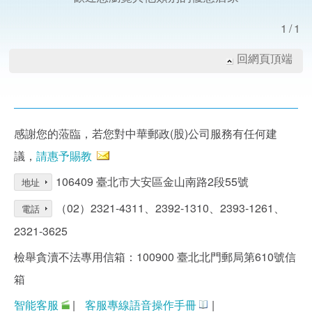
1/1
回網頁頂端
感謝您的蒞臨，若您對中華郵政(股)公司服務有任何建
議，
請惠予賜教
106409 臺北市大安區金山南路2段55號
地址
（02）2321-4311、2392-1310、2393-1261、
電話
2321-3625
檢舉貪瀆不法專用信箱：100900 臺北北門郵局第610號信
箱
智能客服
|
客服專線語音操作手冊
|