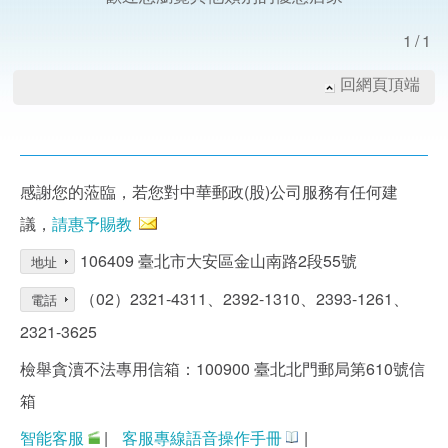
1/1
回網頁頂端
感謝您的蒞臨，若您對中華郵政(股)公司服務有任何建
議，
請惠予賜教
106409 臺北市大安區金山南路2段55號
地址
（02）2321-4311、2392-1310、2393-1261、
電話
2321-3625
檢舉貪瀆不法專用信箱：100900 臺北北門郵局第610號信
箱
智能客服
|
客服專線語音操作手冊
|