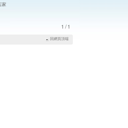
店家
1/1
回網頁頂端