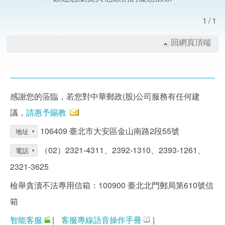
1/1
回網頁頂端
感謝您的蒞臨，若您對中華郵政(股)公司服務有任何建
議，
請惠予賜教
106409 臺北市大安區金山南路2段55號
地址
（02）2321-4311、2392-1310、2393-1261、
電話
2321-3625
檢舉貪瀆不法專用信箱：100900 臺北北門郵局第610號信
箱
智能客服
|
客服專線語音操作手冊
|