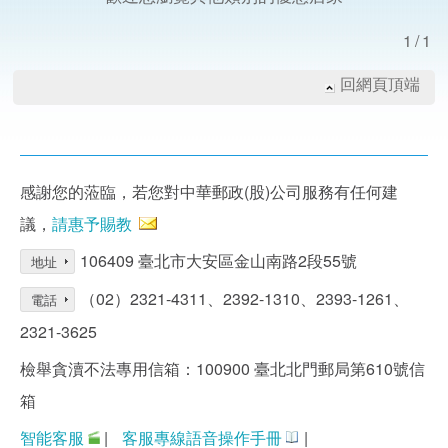
1/1
回網頁頂端
感謝您的蒞臨，若您對中華郵政(股)公司服務有任何建
議，
請惠予賜教
106409 臺北市大安區金山南路2段55號
地址
（02）2321-4311、2392-1310、2393-1261、
電話
2321-3625
檢舉貪瀆不法專用信箱：100900 臺北北門郵局第610號信
箱
智能客服
|
客服專線語音操作手冊
|