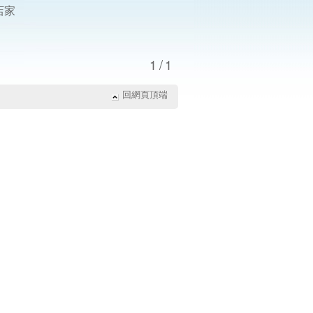
店家
1/1
回網頁頂端