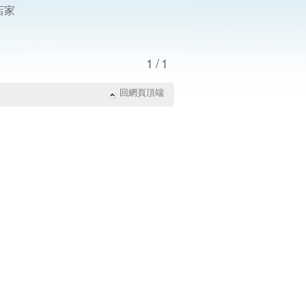
店家
1/1
回網頁頂端