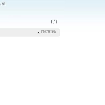
店家
1/1
回網頁頂端