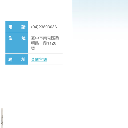
電 話
(04)23803036
住 址
臺中市南屯區黎
明路一段1126
號
網 址
查閱官網