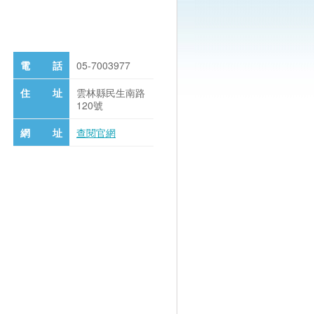
電 話
05-7003977
住 址
雲林縣民生南路
120號
網 址
查閱官網