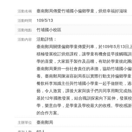
臺南郵局傳愛竹埔國小偏鄉學童，烘焙幸福好滋味
活動名稱
109/5/13
活動時間
竹埔國小校區
活動地點
活動詳情：
活動內容
臺南郵局關懷偏鄉學童傳愛列車，於109年5月13
積極發展校訂烘焙課程，讓學童有機會提早接觸職訓
學的喜愛，大家親手製作及品嚐，有助於學童彼此團
臺南郵局秉持一份社會責任的承擔，協助竹埔國小偏
養。臺南郵局陳淑容副局長以實際行動支持偏鄉學童
餐飲科李旭娥主任與竹埔國小學童一起手做餅乾，過
藝，令人激賞，課後大家與孩子們共同享用剛完成熱
基於12年國教發展，結合職訓探索向下延伸，發展
學，樂意自學，是學童及學校最大的收穫。學校感謝
的合作方案。
臺南郵局
主辦單位
60人
參加人數