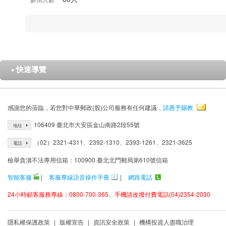
快速導覽
▼
感謝您的蒞臨，若您對中華郵政(股)公司服務有任何建議，
請惠予賜教
106409 臺北市大安區金山南路2段55號
地址
（02）2321-4311、2392-1310、2393-1261、2321-3625
電話
檢舉貪瀆不法專用信箱：100900 臺北北門郵局第610號信箱
智能客服
|
客服專線語音操作手冊
|
網路電話
24小時顧客服務專線：0800-700-365、手機請改撥付費電話(04)2354-2030
隱私權保護政策
|
版權宣告
|
資訊安全政策
|
機構投資人盡職治理