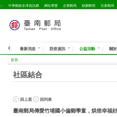
:::
中華郵政全球資訊網
網站導覽
企業郵局
校園郵局
兒童郵局
跳到主要內容區塊
最新消息
防疫資訊
公益活動
關於
首頁
:::
社區結合
回上頁
回列表
臺南郵局傳愛竹埔國小偏鄉學童，烘焙幸福