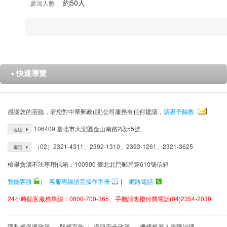
約50人
參加人數
快速導覽
▼
感謝您的蒞臨，若您對中華郵政(股)公司服務有任何建議，
請惠予賜教
106409 臺北市大安區金山南路2段55號
地址
（02）2321-4311、2392-1310、2393-1261、2321-3625
電話
檢舉貪瀆不法專用信箱：100900 臺北北門郵局第610號信箱
智能客服
|
客服專線語音操作手冊
|
網路電話
24小時顧客服務專線：0800-700-365、手機請改撥付費電話(04)2354-2030
隱私權保護政策
|
版權宣告
|
資訊安全政策
|
機構投資人盡職治理