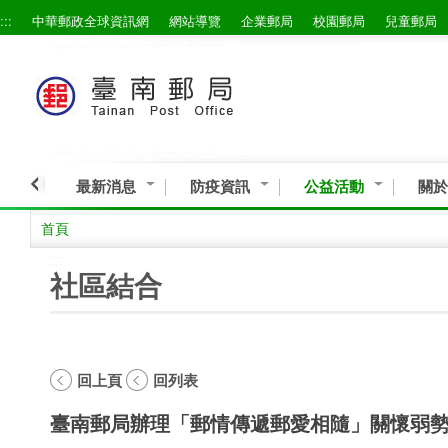
:::
中華郵政全球資訊網
網站導覽
企業郵局
校園郵局
兒童郵局
跳到主要內容區塊
最新消息
防疫資訊
公益活動
關於
首頁
:::
社區結合
回上頁
回列表
臺南郵局辦理「郵情傳遞郵愛相隨」關懷弱