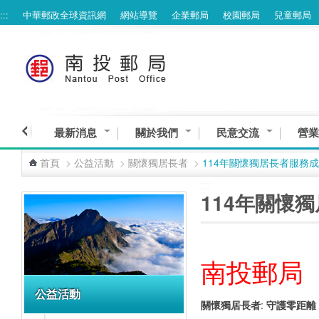
:::
中華郵政全球資訊網
網站導覽
企業郵局
校園郵局
兒童郵局
跳到主要內容區塊
最新消息
關於我們
民意交流
營業
首頁
>
公益活動
>
關懷獨居長者
>
114年關懷獨居長者服務
:::
:::
114年關懷
南投郵局
公益活動
關懷獨居長者
:
守護零距離