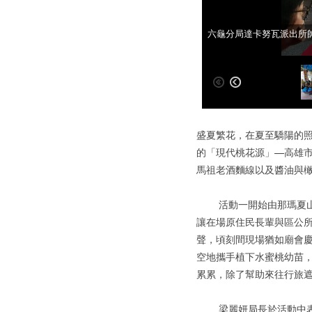
高雄郵局與那瑪夏耆老們
六龜分局達卡努瓦派出所
盛夏繁花，在夏至驕陽的照
的「現代桃花源」—高雄
馬祖老酒麵線以及醬油與
活動一開始由那瑪夏山區
讓在場原住民長輩與區公
聲，頃刻間現場猶如廟會
空地攜手植下水蜜桃幼苗
累累，除了幫助來往行旅
梁麗妍局長於活動中表示