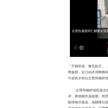
高雄郵局投遞同仁關懷眷
左營投遞股同仁關懷永清
「芒種前後，種瓜點豆」
勢族群，近日由本局郵務
午節前夕前往左營與楠梓
左營與楠梓地區過去曾是
岸，將他鄉作為故鄉。然
顯得格外孤寂。為關懷社