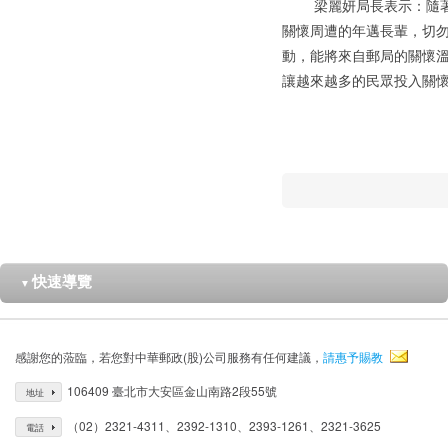
梁麗妍局長表示：隨著入
關懷周遭的年邁長輩，切
動，能將來自郵局的關懷
讓越來越多的民眾投入關
快速導覽
▼
感謝您的蒞臨，若您對中華郵政(股)公司服務有任何建議，
請惠予賜教
106409 臺北市大安區金山南路2段55號
地址
（02）2321-4311、2392-1310、2393-1261、2321-3625
電話