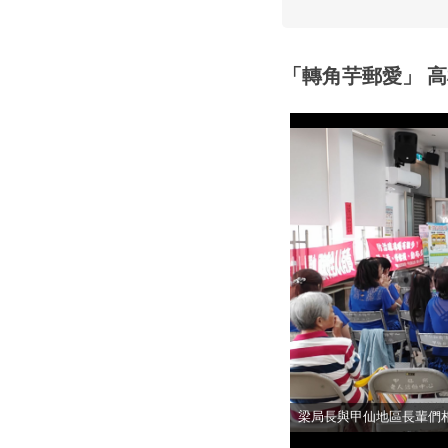
「轉角芋郵愛」 
高雄郵局與甲仙區公所工
梁局長與甲仙地區長輩們