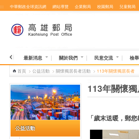
:::
中華郵政全球資訊網
網站導覽
企業郵局
校園郵局
兒童郵局
跳到主要內容區塊
最新消息
關於我們
民意交流
檢舉
首頁
>
公益活動
>
關懷獨居長者活動
>
113年關懷獨居長者
:::
:::
113年關懷
「歲末送暖，郵您
公益活動