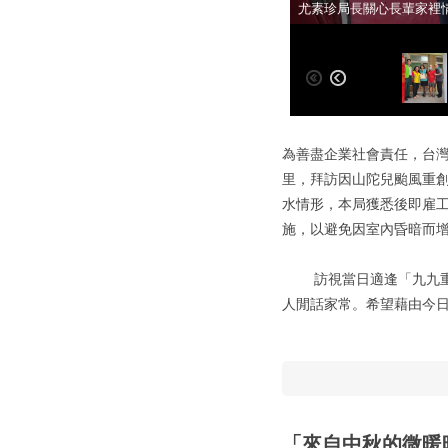
楠梓區和昌里周海玲里長
尤素珍局長關心長輩家裡
為善盡企業社會責任，台灣
里，拜訪因山陀兒颱風重
水情形，本局獲悉後即雇
施，以避免因室內昏暗而
訪視當日適逢「九九重陽
人閒話家常。希望藉由今
「來自中秋的微暖