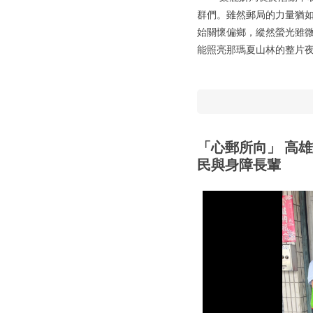
群們。雖然郵局的力量猶
始關懷偏鄉，縱然螢光雖
能照亮那瑪夏山林的整片
「心郵所向」 高
民與身障長輩