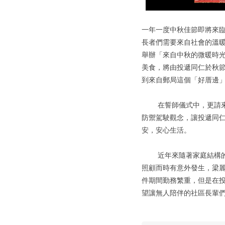
一年一度中秋佳節即將來
長者們需要來自社會的溫暖
舉辦「來自中秋的微暖時
美食，將由投遞同仁於秋
到來自郵局這個「好厝邊
在誓師儀式中，更請來高
防禦駕駛觀念，讓投遞同
安，安心生活。
近年來隨著家庭結構的改
照顧而時有意外發生，梁
件期間勤務繁重，但是在
望讓無人陪伴的社區長輩