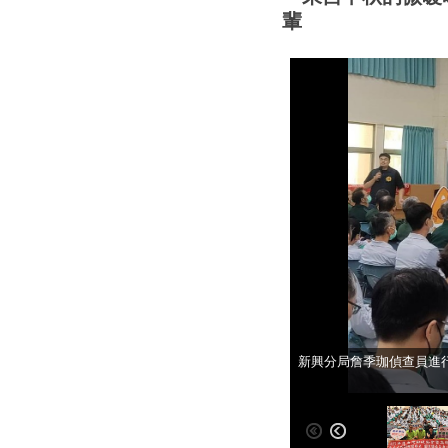
輩
蔡碧惠副科長與投遞同仁
新興分局詹季珈偵查員進