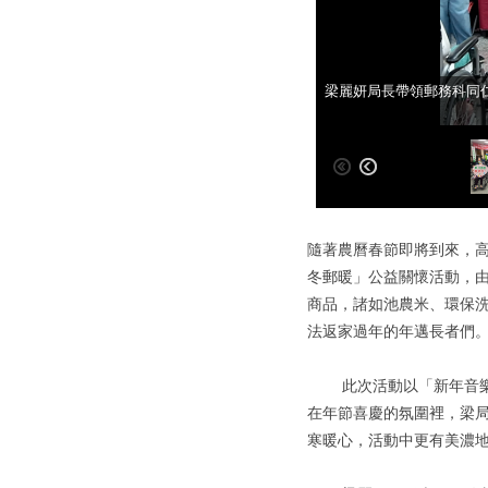
高雄郵局與方舟養護之家
梁麗妍局長帶領郵務科同
隨著農曆春節即將到來，高
冬郵暖」公益關懷活動，由
商品，諸如池農米、環保
法返家過年的年邁長者們
此次活動以「新年音樂會
在年節喜慶的氛圍裡，梁
寒暖心，活動中更有美濃