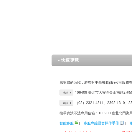
快速導覽
▼
感謝您的蒞臨，若您對中華郵政(股)公司服務
106409 臺北市大安區金山南路2段5
地址
（02）2321-4311、2392-1310、23
電話
檢舉貪瀆不法專用信箱：100900 臺北北門郵
智能客服
|
客服專線語音操作手冊
|