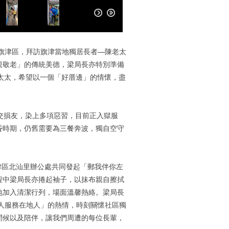
往旗津區，拜訪旗津當地獨居長者—陳老太
親敬老」的傳統美德，梁局長亦特別準備
太太，希望以一個「好厝邊」的情懷，盡
交損友，染上多項惡習，目前正入獄服
昏時期，仍舊需要為三餐奔波，獨自空守
區北汕里辦公處共同發起「郵我伴你左
程中梁局長亦捲起袖子，以抹布親自擦拭
地加入清潔行列，場面溫馨熱絡。梁局長
人服務在地人」的熱情，時刻關懷社區獨
問候以及陪伴，讓我們周遭的每位長輩，