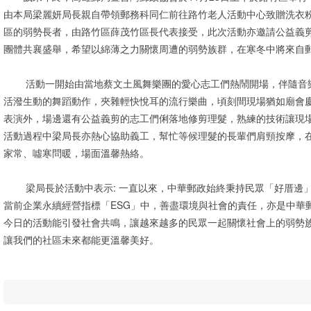
由本局梁麗妍局長親自帶領郵務科同仁前往路竹老人活動中心致贈洗衣
區的弱勢長者，由路竹區薛茂竹區長代表接受，此次活動亦邀請公益義
團體共襄盛舉，希望以綿薄之力關懷周遭的弱勢族群，在寒冬中將來自
活動一開始由當地蔡文土風舞樂團的愛心志工們熱鬧開場，伴隨音樂
活潑生動的舞蹈動作，夾雜輕快悅耳的流行樂曲，頃刻間現場猶如廟會
表演外，場邊還有公益義剪的志工們俐落地修剪理髮，熟練的技術讓現
活動過程中梁局長亦熱心協助義工，幫忙等候理髮的長輩們肩頸按摩，
家常、噓寒問暖，場面溫馨熱絡。
梁局長於活動中表示: 一直以來，中華郵政始終秉持民眾「好厝邊」
當前企業永續經營指標「ESG」中，善盡環境與社會的責任，亦是中華
今日的活動能引發社會共鳴，讓越來越多的民眾一起關懷社會上的弱勢
讓我們的社區未來都能更溫馨美好。