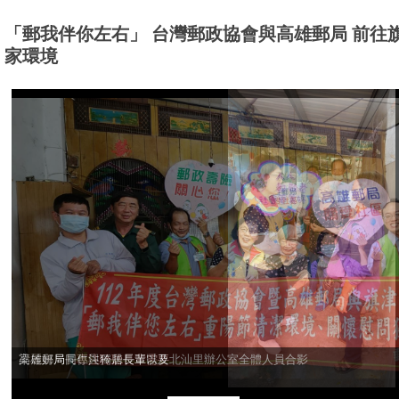
「郵我伴你左右」 台灣郵政協會與高雄郵局 前往
家環境
高雄郵局同仁與獨居長輩以及北汕里辦公室全體人員合影
梁麗妍局長專注聆聽長輩需要