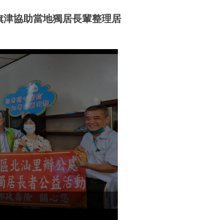
旗津協助當地獨居長輩整理居