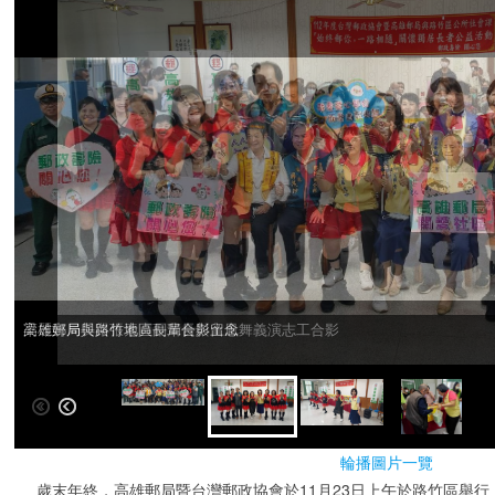
高雄郵局與路竹地區長輩合影留念
梁麗妍局長與張素貞副局長與土風舞義演志工合影
輪播圖片一覽
歲末年終，高雄郵局暨台灣郵政協會於11月23日上午於路竹區舉行