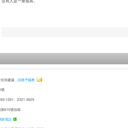
沒有人是一座孤島。
有任何建議，
請惠予賜教
5號
93-1261、2321-3625
局第610號信箱
網路電話