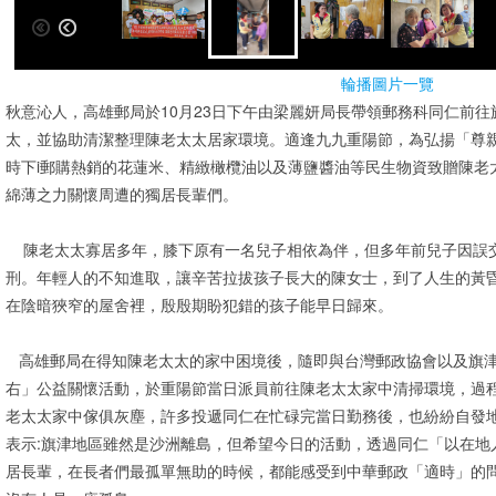
輪播圖片一覽
秋意沁人，高雄郵局於10月23日下午由梁麗妍局長帶領郵務科同仁前
太，並協助清潔整理陳老太太居家環境。適逢九九重陽節，為弘揚「尊
時下i郵購熱銷的花蓮米、精緻橄欖油以及薄鹽醬油等民生物資致贈陳老
綿薄之力關懷周遭的獨居長輩們。
陳老太太寡居多年，膝下原有一名兒子相依為伴，但多年前兒子因誤
刑。年輕人的不知進取，讓辛苦拉拔孩子長大的陳女士，到了人生的黃
在陰暗狹窄的屋舍裡，殷殷期盼犯錯的孩子能早日歸來。
高雄郵局在得知陳老太太的家中困境後，隨即與台灣郵政協會以及旗津
右」公益關懷活動，於重陽節當日派員前往陳老太太家中清掃環境，過
老太太家中傢俱灰塵，許多投遞同仁在忙碌完當日勤務後，也紛紛自發
表示:旗津地區雖然是沙洲離島，但希望今日的活動，透過同仁「以在地
居長輩，在長者們最孤單無助的時候，都能感受到中華郵政「適時」的