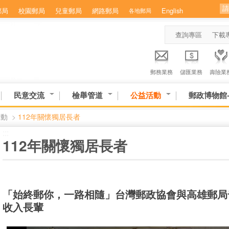
郵局
校園郵局
兒童郵局
網路郵局
English
各地郵局
查詢專區
下載
郵務業務
儲匯業務
壽險業
民意交流
檢舉管道
公益活動
郵政博物館
活動
>
112年關懷獨居長者
:::
112年關懷獨居長者
「始終郵你，一路相隨」台灣郵政協會與高雄郵局
收入長輩