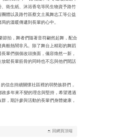
粉、衛生紙、沐浴香皂等民生物資予路竹
剪團體以及路竹區蔡文土風舞志工等公益
郵局的溫暖傳遞到長輩的心中。
節拍，舞者們隨著音符翩然起舞，配合
慶典般熱鬧非凡。除了舞台上精彩的舞蹈
場長輩們個個改頭換面，儀容煥然一新，
在放鬆長輩筋骨的同時也不忘與他們閒話
的信念持續關懷社區裡的弱勢族群們，
郵政多年來不變的理念與堅持，希望透過
族群，期許參與活動的長輩們身體健康，
回網頁頂端