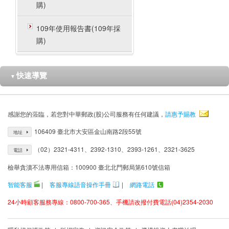
購)
109年使用報告書(109年採
購)
快速導覽
▼
感謝您的蒞臨，若您對中華郵政(股)公司服務有任何建議，
請惠予賜教
106409 臺北市大安區金山南路2段55號
地址
（02）2321-4311、2392-1310、2393-1261、2321-3625
電話
檢舉貪瀆不法專用信箱：100900 臺北北門郵局第610號信箱
智能客服
|
客服專線語音操作手冊
|
網路電話
24小時顧客服務專線：0800-700-365、手機請改撥付費電話(04)2354-2030