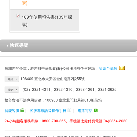
購)
109年使用報告書(109年採
購)
快速導覽
▼
感謝您的蒞臨，若您對中華郵政(股)公司服務有任何建議，
請惠予賜教
106409 臺北市大安區金山南路2段55號
地址
（02）2321-4311、2392-1310、2393-1261、2321-3625
電話
檢舉貪瀆不法專用信箱：100900 臺北北門郵局第610號信箱
智能客服
|
客服專線語音操作手冊
|
網路電話
24小時顧客服務專線：0800-700-365、手機請改撥付費電話(04)2354-2030