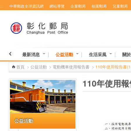
:::
中華郵政全球資訊網
網站導覽
企業郵局
校園郵局
兒童郵局
跳到主要內容區塊
最新消息
公益活動
生活采風
關於
首頁
>
公益活動
>
電動機車使用報告書
>
110年使用報告書(1
:::
:::
110年使用報
公益活動