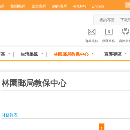
郵局
校園郵局
兒童郵局
網路郵局
English
各地郵局
查詢專區
下載
郵務業務
儲匯業務
壽險業
專區
生活采風
林園郵局教保中心
宣導專區
:::
林園郵局教保中心
財務報表
1