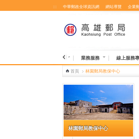
:::
中華郵政全球資訊網
網站導覽
企業
跳到主要內容區塊
博物館-高雄館
營業資訊
業務服務
線上服務
首頁
>
林園郵局教保中心
:::
林園郵局教保中心