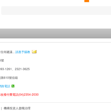
有任何建議，
請惠予賜教
5號
93-1261、2321-3625
局第610號信箱
網路電話
撥付費電話(04)2354-2030
|
機構投資人盡職治理