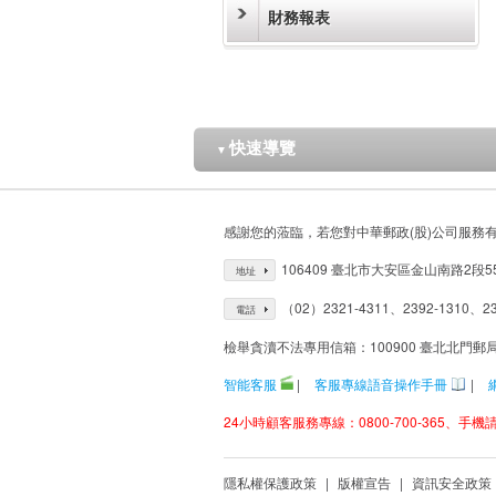
財務報表
快速導覽
▼
感謝您的蒞臨，若您對中華郵政(股)公司服務
106409 臺北市大安區金山南路2段5
地址
（02）2321-4311、2392-1310、23
電話
檢舉貪瀆不法專用信箱：100900 臺北北門郵
智能客服
|
客服專線語音操作手冊
|
24小時顧客服務專線：0800-700-365、手機請改
隱私權保護政策
|
版權宣告
|
資訊安全政策