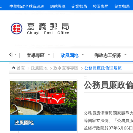
:::
中華郵政全球資訊網
網站導覽
企業郵局
校園郵局
兒童郵局
跳到主要內容區塊
業資訊
宣導專區
政風園地
郵政志工招募
首頁
>
政風園地
>
政令宣導專區
>
公務員廉政倫理規範
:::
:::
公務員廉政
公務員廉潔度與國家競爭
等國家立法例、「公務員
政風園地
並經行政院於97年6月26日