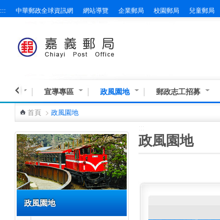
:::
中華郵政全球資訊網
網站導覽
企業郵局
校園郵局
兒童郵局
跳到主要內容區塊
業資訊
宣導專區
政風園地
郵政志工招募
首頁
>
政風園地
:::
:::
政風園地
政風園地