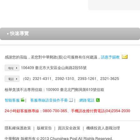
快速導覽
▼
感謝您的蒞臨，若您對中華郵政(股)公司服務有任何建議，
請惠予賜教
106409 臺北市大安區金山南路2段55號
地址
（02）2321-4311、2392-1310、2393-1261、2321-3625
電話
檢舉貪瀆不法專用信箱：100900 臺北北門郵局第610號信箱
智能客服
|
客服專線語音操作手冊
|
網路電話
24小時顧客服務專線：0800-700-365、手機請改撥付費電話(04)2354-2030
隱私權保護政策
|
版權宣告
|
資訊安全政策
|
機構投資人盡職治理
中華郵政 版權所有 © 2013 Chunghwa Post All Rights Reserved.